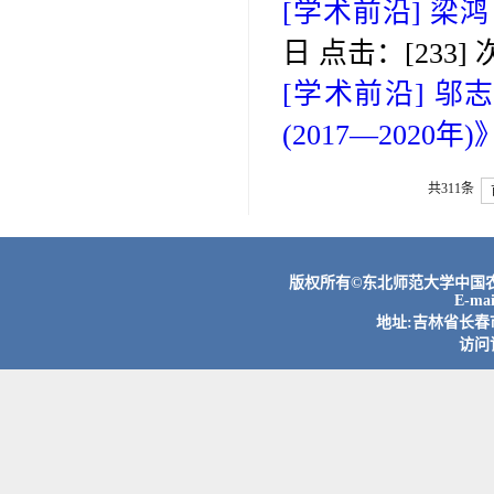
[学术前沿]
梁鸿
日 点击：[
233
] 
[学术前沿]
邬
(2017—2020年)
共311条
版权所有©东北师范大学中国农村
E-ma
地址:吉林省长春市
访问