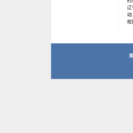
的
辽
动
校
版