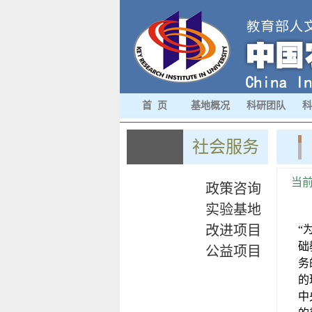
首 页
基地概况
科研团队
科
社会服务
当前
政策咨询
实验基地
改进项目
“
础
公益项目
务
的
中