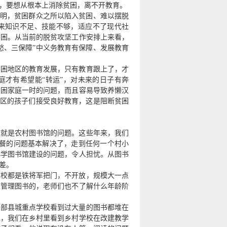
，要想从根本上消除贫困，离不开教育。
表明，贫困群众之所以陷入贫困、难以摆脱
来知识不足、技能不够，适应不了现代社
贫困。从当前的脱贫攻坚工作安排上来看，
愁、三保障”中义务教育有保障、发展教育
贫困地区的教育发展，只有教育跟上了，才
庭才有希望能“转运”，对未来的日子有奔
贫困家庭一时的问题，而且容易导致养懒汉
地区的孩子们接受良好教育，这是阻断贫困
，就是农村图书馆的问题。这些年来，我们
午餐的问题基本解决了，走到任何一个村小
小学图书馆建设的问题，令人担忧。从图书
差。
学校都是铁将军把门，不开放，规模大一点
人管理图书的，老师们也不了解什么年龄阶
西部县城重点学校看到过大量的图书都堆在
觉，我们在乡村里看到乡村学校在改建教学