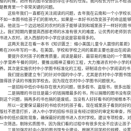
楼的时候，把所有的图书全部封存在学校的仓库。我问校长为什么不给
是教育里一个非常关键的问题。
这些年我们一直都在关注阅读的问题，去年我在云南和一个小学校
不如一本图书给孩子们的影响大，如果是一本好书对改变孩子的命运能
话，他说当一个边远地区的农村的孩子能够读到和城里孩子一样好的图
上。我们短期内要提高西部老师的水准有很大的难度，让优秀的老师到
书进入农村，进入西部的中小学应该说是容易得多的。
这两天我正在看一本书《知识匮乏：缩小美国儿童令人震惊的差距》
希在2006年写的一本。在美国，学校和学校之间的差距主要也是出在阅
要提升农村孩子的教育质量，阅读是最好、最容易的推动的一个策
小学营养午餐的同时，要推出精神正餐的工程，大力推进农村中小学的
养。其次是实施农村中小学图书标准化的工程，研制适合中小学阅读的书
我们提出要建立专门的针对中国的中小学，尤其是农村中小学图书
值得孩子读的书推到学校去。因为现在农村中小学图书问题很大。
一是招标中低价中标存在很大的问题，很多假书、盗版书，很多出版
二是捐赠的书往往是最少的钱捐赠最多的书，所以捐赠的图书没有
到这个问题，捐再多的书也捐的是废纸，当没有人好好看书的时候根本不
所以一定要保证最好的书给农村的孩子看。现在城里孩子看到的好
版社不愿意打折，进入中小学的招标书目没有经过很好的审定和审查，
标中的低价腐败现象，确保最好的图书进入农村学校。建议专项检查，
一次筛选，剔除劣质图书，因为我们看的过程中有很多完全不应该让孩子
三是加强农村中小学的图书馆专业建设。根据不同学校的规模，设