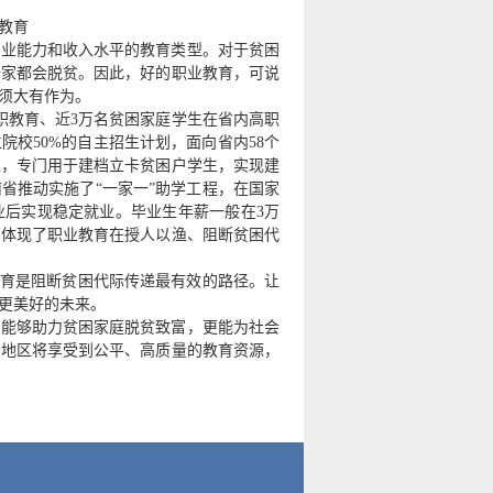
教育
就业能力和收入水平的教育类型。对于贫困
全家都会脱贫。因此，好的职业教育，可说
须大有作为。
职教育、近3万名贫困家庭学生在省内高职
院校50%的自主招生计划，面向省内58个
生，专门用于建档立卡贫困户学生，实现建
省推动实施了“一家一”助学工程，在国家
业后实现稳定就业。毕业生年薪一般在3万
，体现了职业教育在授人以渔、阻断贫困代
教育是阻断贫困代际传递最有效的路径。让
更美好的未来。
将能够助力贫困家庭脱贫致富，更能为社会
困地区将享受到公平、高质量的教育资源，
71