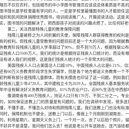
理员不仅在农村，包括城市的中小学图书管理员应该说总体素质是不高
图书馆长是学校里最有学问的人，一定是学校里最懂图书的人才能担任
组织和民间团体捐赠优秀图书，培训阅读推广人，开展阅读活动。这是
实，图书馆的问题解决了，把西部孩子对阅读的兴趣点燃了，比任何好老
第二，关注西部特殊儿童的教育保障问题
残障儿童被称之为人间折翼的天使，保障残障人群获得教育的权利
有的权利。但残疾儿童受教育的问题目前还是一个大的问题，因为根据
务教育阶段残疾儿童的入学率超过了90%，但不到70万人，根据残联公布
证残疾人口3500万人，我们的统计是根据持证残疾人口统计的，而没有
没有进入我们的视野，这是我们残疾人统计的一个非常大的问题。
美国残疾人人口占美国总人口超10%，中国残疾人占比是6.21%，估
还有60万义务教育阶段学生失学辍学，但是各个地方都说义务教育一个
初判断有部分是残障儿童群体，而有关摸底也印证了这一问题。例如我们在
龄残疾儿童少年4720人，其中建档立卡为2029人。全国残疾人基本服
年中没有解决好义务教育问题的，81%为农业户口，近80%生活在中西部
像湖南省有400万残疾人，持证人口只有170万，不到二分之一。
的，如何保证送教上门的质量是有问题的。我们在调研中发现，很多送
懂，不懂手语，不懂怎么对待和照顾残障儿童。我们送教上门也没有标
同时，保障机制也不健全，送教上门以后，像我上个月刚刚到湖南去，
的，利用星期六、星期天义务上门，一个月一次，去了以后拍个照片，
不好并不是清楚。我问他们怎么去？他说是老公开车送她去，连汽油钱