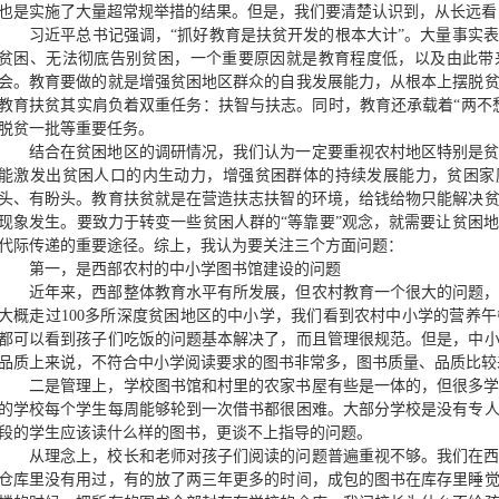
也是实施了大量超常规举措的结果。但是，我们要清楚认识到，从长远看
习近平总书记强调，“抓好教育是扶贫开发的根本大计”。大量事实
贫困、无法彻底告别贫困，一个重要原因就是教育程度低，以及由此带
会。教育要做的就是增强贫困地区群众的自我发展能力，从根本上摆脱
教育扶贫其实肩负着双重任务：扶智与扶志。同时，教育还承载着“两不
脱贫一批等重要任务。
结合在贫困地区的调研情况，我们认为一定要重视农村地区特别是
能激发出贫困人口的内生动力，增强贫困群体的持续发展能力，贫困家
头、有盼头。教育扶贫就是在营造扶志扶智的环境，给钱给物只能解决
现象发生。要致力于转变一些贫困人群的“等靠要”观念，就需要让贫困
代际传递的重要途径。综上，我认为要关注三个方面问题：
第一，是西部农村的中小学图书馆建设的问题
近年来，西部整体教育水平有所发展，但农村教育一个很大的问题
大概走过100多所深度贫困地区的中小学，我们看到农村中小学的营养
都可以看到孩子们吃饭的问题基本解决了，而且管理很规范。但是，中
品质上来说，不符合中小学阅读要求的图书非常多，图书质量、品质比较
二是管理上，学校图书馆和村里的农家书屋有些是一体的，但很多
的学校每个学生每周能够轮到一次借书都很困难。大部分学校是没有专
段的学生应该读什么样的图书，更谈不上指导的问题。
从理念上，校长和老师对孩子们阅读的问题普遍重视不够。我们在
仓库里没有用过，有的放了两三年更多的时间，成包的图书在库存里睡