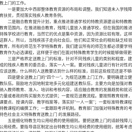
教上门的工作。
一是要加大中西部整体教育资源的布局和调整。我们知道未入学残
育扶贫，贯彻落实残疾人教育条例。
二是融合教育提升计划，重点推进普通学校的特教资源建设和特教
教育范围内，在推进融合教育，残障儿童放入普通学校，但在我国的推
特殊学校进行教育，当然它的优点是集中资源，因为资源比较有限，这
这群人，所以，当残疾孩子走向社会后，他们和正常社会的相处缺乏经
教育，所有的师范生不学特殊教育，我们建议所有的师范生都必须要学
教育作为必选课程，这样便于他们在面对特殊教育学生的时候能够做得更
三是严格界定送教上门的标准，针对不同残疾儿童的类别和程度，
成的残疾人教育的委员会，落实一人一案。要对残疾儿童进行有针对性
应该送教，什么样的人送教要达到什么样的标准，目前这些规范还是不够
四是健全送教上门的“四个一”。为规范送教上门工作，要明确建立
教队伍。鼓励地方因地制宜地多元化组建送教队伍，主要方向是加强对
纳入教师教育、准入、培训和考核内容，适应融合教育的发展趋势和就
力量或者政府购买服务方式提供；一套规范送教流程。要按照教育规律
课要点、授课内容、教学档案等，落实好“一人一案”；一套标准特教课
特教课程的编撰工作；一套跟踪考评机制。教育部门加强对特殊教育的
特色社会主义特殊教育送教上门 的发展路径。
五是细化特教生均公用经费的使用细则。要把送教上门的适龄残障儿童
公用经费。要指导县区制定出台特教生均公用经费的使用细则，统筹考