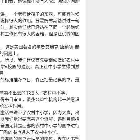
孩子们看，他说现在没有人管。阅读的问题
长讲，一个老师给孩子的东西，可能有时候
够发挥很大的作用。苏霍姆林斯基讲过一句
书时，其实他们就已经站在了同一个起跑线
农村工作还有很大的困难，但是让优秀的图
，这是美国著名的学者艾瑞克·唐纳德·赫
读的问题上。
略。所以，我们建议首先要继续做好农村中
精神校园的建设，真正让中小学生得到滋
目。
馆的标准推荐书目，真正把最经典的书，最
商卖不出去的书进入了农村中小学；
获得书目审查，很多公益性机构越来越意识
能发挥作用。
的童话书进不了农村中小学，因为太贵，出
所以我们觉得要完善这个流程，遏制目前招
对全国尤其是西部的农村中小学的图书进行
们看的书也进入了农村中小学。
置专兼职的图书管理员的岗位，现在图书管