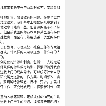
障儿童主要集中在中西部的农村，要结合教
教师的配置，融合教育的问题。在整个世界
进难度很大，我们基本上把残疾儿童放到了
样做效率可能高一些。但普通的孩子不了解
验。但目前我国的师范教育体系里没有特殊
特殊教育，而且有可能要选某一类型的特殊
好。
建设有教育、心理康复、社会工作等专家组
的确认，什么样的人可以送教，什么样的人
的。
健全配套的资源和制度，包括：一支稳定送
教师队伍的特殊教育培训，探索把特殊教育
近送教上门的现实需求。可以统筹社会自愿
，研究确定送教的工作方案、时间频次、备
程，要明确特教理念、目标、要求，加强对
考评工作，研究特教规律，探索新时代中国
纳入学籍管理，足额拨付6000元的生均
虑送教上门产生的交通、误餐等费用和相关