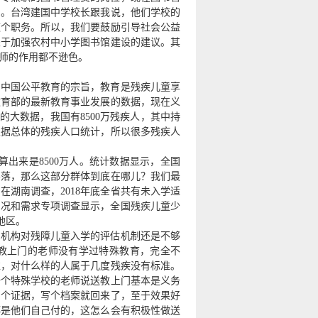
的。台湾建国中学校长跟我说，他们学校的
这个职务。所以，我们要鼓励引导社会公益
关于加强农村中小学图书馆建设的建议。其
师的作用都不逊色。
是中国公平教育的宗旨，教育是残疾儿童享
教育部的最新教育事业发展的数据，现在义
的大数据，我国有8500万残疾人，其中持
根据总体的残疾人口统计，所以很多残疾人
算出来是8500万人。统计数据显示，全国
不落，那么这部分群体到底在哪儿？我们最
湖南调查，2018年底全省共有未入学适
务状况和需求专项调查显示，全国残疾儿童少
地区。
专业机构对残障儿童入学的评估机制还是不够
教上门的老师没有学过特殊教育，完全不
准，对什么样的人属于几度残疾没有标准。
一个特殊学校的老师说送教上门基本是义务
留个证据，写个档案就回来了，至于效果好
都是他们自己付的，这怎么会有积极性做送