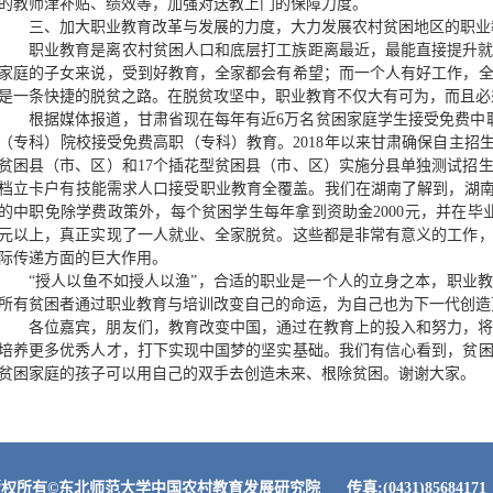
的教师津补贴、绩效等，加强对送教上门的保障力度。
三、加大职业教育改革与发展的力度，大力发展农村贫困地区的职业
职业教育是离农村贫困人口和底层打工族距离最近，最能直接提升
家庭的子女来说，受到好教育，全家都会有希望；而一个人有好工作，
是一条快捷的脱贫之路。在脱贫攻坚中，职业教育不仅大有可为，而且必
根据媒体报道，甘肃省现在每年有近6万名贫困家庭学生接受免费中
（专科）院校接受免费高职（专科）教育。2018年以来甘肃确保自主招生
贫困县（市、区）和17个插花型贫困县（市、区）实施分县单独测试招
档立卡户有技能需求人口接受职业教育全覆盖。我们在湖南了解到，湖南
的中职免除学费政策外，每个贫困学生每年拿到资助金2000元，并在毕
元以上，真正实现了一人就业、全家脱贫。这些都是非常有意义的工作
际传递方面的巨大作用。
“授人以鱼不如授人以渔”，合适的职业是一个人的立身之本，职业
所有贫困者通过职业教育与培训改变自己的命运，为自己也为下一代创造
各位嘉宾，朋友们，教育改变中国，通过在教育上的投入和努力，
培养更多优秀人才，打下实现中国梦的坚实基础。我们有信心看到，贫
贫困家庭的孩子可以用自己的双手去创造未来、根除贫困。谢谢大家。
权所有©东北师范大学中国农村教育发展研究院 传真:(0431)856841